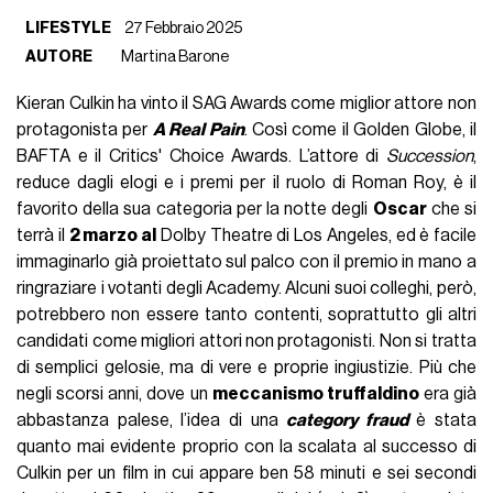
LIFESTYLE
27 Febbraio 2025
AUTORE
Martina Barone
Kieran Culkin ha vinto il SAG Awards come miglior attore non
protagonista per
A Real Pain
. Così come il Golden Globe, il
BAFTA e il Critics' Choice Awards. L’attore di
Succession
,
reduce dagli elogi e i premi per il ruolo di Roman Roy, è il
favorito della sua categoria per la notte degli
Oscar
che si
terrà il
2 marzo al
Dolby Theatre di Los Angeles, ed è facile
immaginarlo già proiettato sul palco con il premio in mano a
ringraziare i votanti degli Academy. Alcuni suoi colleghi, però,
potrebbero non essere tanto contenti, soprattutto gli altri
candidati come migliori attori non protagonisti. Non si tratta
di semplici gelosie, ma di vere e proprie ingiustizie. Più che
negli scorsi anni, dove un
meccanismo truffaldino
era già
abbastanza palese, l’idea di una
category fraud
è stata
quanto mai evidente proprio con la scalata al successo di
Culkin per un film in cui appare ben 58 minuti e sei secondi