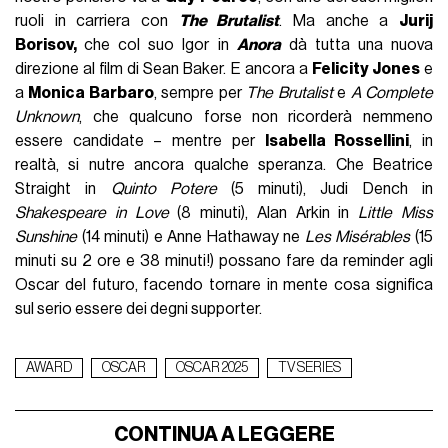
ruoli in carriera con
The Brutalist
. Ma anche a
Jurij
Borisov,
che col suo Igor in
Anora
dà tutta una nuova
direzione al film di Sean Baker. E ancora a
Felicity Jones
e
a
Monica Barbaro
, sempre per
The Brutalist
e
A Complete
Unknown
, che qualcuno forse non ricorderà nemmeno
essere candidate – mentre per
Isabella Rossellini
, in
realtà, si nutre ancora qualche speranza. Che Beatrice
Straight in
Quinto Potere
(5 minuti), Judi Dench in
Shakespeare in Love
(8 minuti), Alan Arkin in
Little Miss
Sunshine
(14 minuti) e Anne Hathaway ne
Les Misérables
(15
minuti su 2 ore e 38 minuti!) possano fare da reminder agli
Oscar del futuro, facendo tornare in mente cosa significa
sul serio essere dei degni supporter.
AWARD
OSCAR
OSCAR 2025
TV SERIES
CONTINUA A LEGGERE