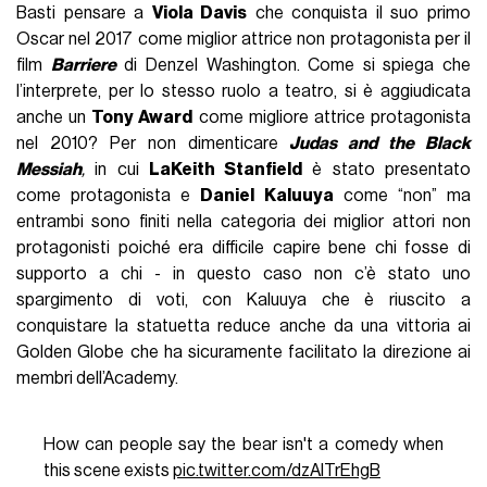
Basti pensare a
Viola Davis
che conquista il suo primo
Oscar nel 2017 come miglior attrice non protagonista per il
film
Barriere
di Denzel Washington. Come si spiega che
l’interprete, per lo stesso ruolo a teatro, si è aggiudicata
anche un
Tony Award
come migliore attrice protagonista
nel 2010? Per non dimenticare
Judas and the Black
Messiah
,
in cui
LaKeith Stanfield
è stato presentato
come protagonista e
Daniel Kaluuya
come “non” ma
entrambi sono finiti nella categoria dei miglior attori non
protagonisti poiché era difficile capire bene chi fosse di
supporto a chi - in questo caso non c’è stato uno
spargimento di voti, con Kaluuya che è riuscito a
conquistare la statuetta reduce anche da una vittoria ai
Golden Globe che ha sicuramente facilitato la direzione ai
membri dell’Academy.
How can people say the bear isn't a comedy when
this scene exists
pic.twitter.com/dzAlTrEhgB