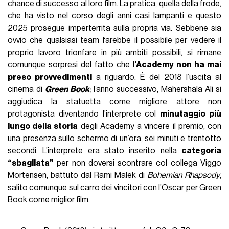
chance di successo al loro film. La pratica, quella della frode,
che ha visto nel corso degli anni casi lampanti e questo
2025 prosegue imperterrita sulla propria via. Sebbene sia
ovvio che qualsiasi team farebbe il possibile per vedere il
proprio lavoro trionfare in più ambiti possibili, si rimane
comunque sorpresi del fatto che
l'Academy non ha mai
preso provvedimenti
a riguardo. È del 2018 l’uscita al
cinema di
Green Book
;
l’anno successivo, Mahershala Ali si
aggiudica la statuetta come migliore attore non
protagonista diventando l’interprete col
minutaggio più
lungo della storia
degli Academy a vincere il premio, con
una presenza sullo schermo di un’ora, sei minuti e trentotto
secondi. L’interprete era stato inserito nella
categoria
“sbagliata”
per non doversi scontrare col collega Viggo
Mortensen, battuto dal Rami Malek di
Bohemian Rhapsody
,
salito comunque sul carro dei vincitori con l’Oscar per Green
Book come miglior film.