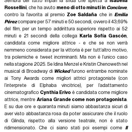
Sembra del tutto impari la sfida che spetta a
Isabella
Rossellini
, che ha avuto
meno di otto minuti in
Conclave
,
contro la favorita al premio
Zoe Saldaña
che in
Emilia
Pérez
compare per 57 minuti e 50 secondi, ovvero il 43,69%
del film, per un tempo addirittura superiore rispetto ai 52
minuti e 21 secondi della collega
Karla Sofía Gascón
,
candidata come migliore attrice - e che se non verrà
nemmeno considerata per la vittoria è per tutt’altro motivo,
tra polemiche e tweet incriminanti. Ma non è l’unico caso
nella stagione 2025. Se Idina Menzel e Kristin Chenoweth nel
musical di Broadway di
Wicked
furono entrambe nominate
ai Tony Awards come migliori attrici protagoniste (con
l’interprete di Elphaba vincitrice), per l’adattamento
cinematografico
Cynthia Erivo
è candidata come migliore
attrice, mentre
Ariana Grande come non protagonista
.
E su due ore e quaranta minuti siamo abbastanza sicuri di
aver visto abbastanza rosa da poter assicurare che il ruolo
di Glinda, rispetto alla versione teatrale, non è stato
ridimensionato. Che ci siano stati poi esempi come
Il