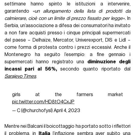
settimane hanno spinto le istituzioni a intervenire,
garantendo
«un allungamento della lista di prodotti da
calmierare, cioè con un limite di prezzo fissato per legge».
In
Serbia, un’associazione a difesa dei consumatori ha invitato
a non fare acquisti presso i cinque principali supermercati
del paese – Delhaize, Mercator, Univerexport, DIS e Lidl –
come forma di protesta contro i prezzi eccessivi. Anche il
Montenegro ha seguito l’esempio: a fine gennaio i
supermercati hanno registrato una
diminuzione degli
incassi pari al 56%,
secondo quanto riportato dal
Sarajevo Times
.
girls at the farmers market
pic.twitter.com/HD8tO4CxJP
— C (@churchofysl)
April 4, 2023
Mentre nei Balcani il boicottaggio ha portato sotto i riflettori
il problema, in
Italia
l’inflazione sembra aver subito una