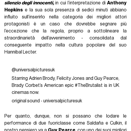
silenzio degli innocenti,
in cui l’interpretazione di
Anthony
Hopkins
e la sua sola presenza di sedici minuti abbiano
influito sull’inserirlo nella categoria dei migliori attori
protagonisti è un caso che dovrebbe segnare più
l’eccezione che la regola, proprio a sottolineare la
straordinarietà dell’avvenimento - consolidata dal
conseguente impatto nella cultura popolare del suo
Hannibal Lecter.
@universalpicturesuk
Starring Adrien Brody, Felicity Jones and Guy Pearce,
Brady Corbet’s American epic #TheBrutalist is in UK
cinemas now.
original sound - universalpicturesuk
Per quanto, dunque, non si possano che lodare le
performance di due fuoriclasse come Saldaña e Culkin, il
nostro pensiero va a
Guy Pearce
, con uno dei suoi migliori