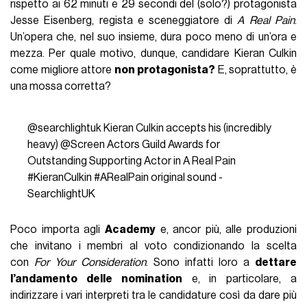
rispetto ai 62 minuti e 29 secondi del (solo?) protagonista
Jesse Eisenberg, regista e sceneggiatore di
A Real Pain
.
Un’opera che, nel suo insieme, dura poco meno di un’ora e
mezza. Per quale motivo, dunque, candidare Kieran Culkin
come migliore attore
non protagonista?
E, soprattutto, è
una mossa corretta?
@searchlightuk
Kieran Culkin accepts his (incredibly
heavy) @Screen Actors Guild Awards for
Outstanding Supporting Actor in A Real Pain
#KieranCulkin
#ARealPain
original sound -
SearchlightUK
Poco importa agli
Academy
e, ancor più, alle produzioni
che invitano i membri al voto condizionando la scelta
con
For Your Consideration
. Sono infatti loro a
dettare
l’andamento delle nomination
e, in particolare, a
indirizzare i vari interpreti tra le candidature così da dare più