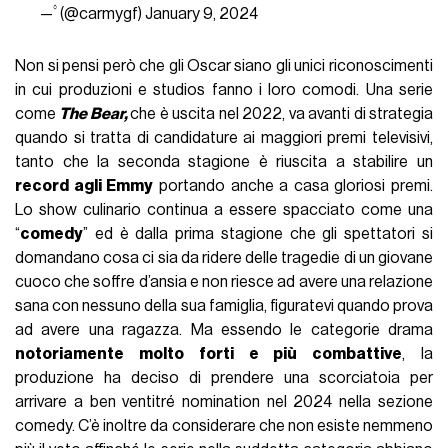
— ۟ (@carmygf)
January 9, 2024
Non si pensi però che gli Oscar siano gli unici riconoscimenti
in cui produzioni e studios fanno i loro comodi. Una serie
come
The Bear,
che è uscita nel 2022, va avanti di strategia
quando si tratta di candidature ai maggiori premi televisivi,
tanto che la seconda stagione è riuscita a stabilire un
record agli Emmy
portando anche a casa gloriosi premi.
Lo show culinario continua a essere spacciato come una
“
comedy
” ed è dalla prima stagione che gli spettatori si
domandano cosa ci sia da ridere delle tragedie di un giovane
cuoco che soffre d’ansia e non riesce ad avere una relazione
sana con nessuno della sua famiglia, figuratevi quando prova
ad avere una ragazza. Ma essendo le categorie drama
notoriamente molto forti e più combattive
, la
produzione ha deciso di prendere una scorciatoia per
arrivare a ben ventitré nomination nel 2024 nella sezione
comedy. C’è inoltre da considerare che non esiste nemmeno