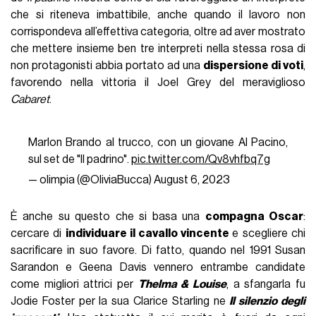
che si riteneva imbattibile, anche quando il lavoro non
corrispondeva all’effettiva categoria, oltre ad aver mostrato
che mettere insieme ben tre interpreti nella stessa rosa di
non protagonisti abbia portato ad una
dispersione di voti
,
favorendo nella vittoria il Joel Grey del meraviglioso
Cabaret
.
Marlon Brando al trucco, con un giovane Al Pacino,
sul set de "Il padrino".
pic.twitter.com/Qv8vhfbq7g
— olimpia (@OliviaBucca)
August 6, 2023
È anche su questo che si basa una
compagna Oscar
:
cercare di
individuare il cavallo vincente
e scegliere chi
sacrificare in suo favore. Di fatto, quando nel 1991 Susan
Sarandon e Geena Davis vennero entrambe candidate
come migliori attrici per
Thelma & Louise
, a sfangarla fu
Jodie Foster per la sua Clarice Starling ne
Il silenzio degli