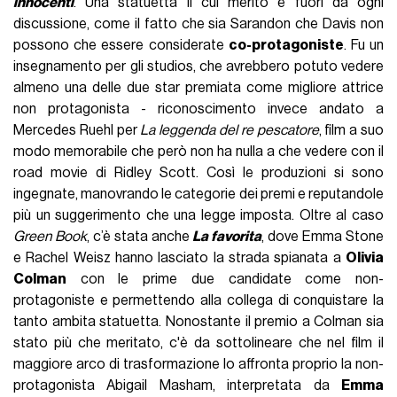
innocenti
. Una statuetta il cui merito è fuori da ogni
discussione, come il fatto che sia Sarandon che Davis non
possono che essere considerate
co-protagoniste
. Fu un
insegnamento per gli studios, che avrebbero potuto vedere
almeno una delle due star premiata come migliore attrice
non protagonista - riconoscimento invece andato a
Mercedes Ruehl per
La leggenda del re pescatore
, film a suo
modo memorabile che però non ha nulla a che vedere con il
road movie di Ridley Scott. Così le produzioni si sono
ingegnate, manovrando le categorie dei premi e reputandole
più un suggerimento che una legge imposta. Oltre al caso
Green Book
, c’è stata anche
La favorita
, dove Emma Stone
e Rachel Weisz hanno lasciato la strada spianata a
Olivia
Colman
con le prime due candidate come non-
protagoniste e permettendo alla collega di conquistare la
tanto ambita statuetta. Nonostante il premio a Colman sia
stato più che meritato, c'è da sottolineare che nel film il
maggiore arco di trasformazione lo affronta proprio la non-
protagonista Abigail Masham, interpretata da
Emma