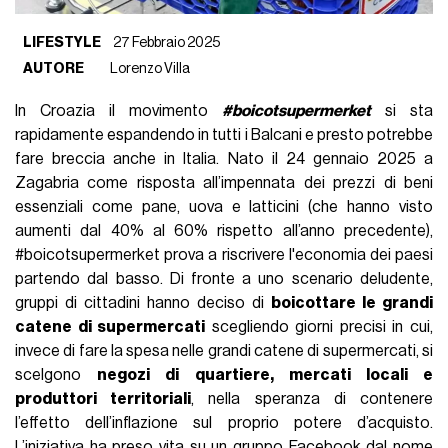
LIFESTYLE
27 Febbraio 2025
AUTORE
Lorenzo Villa
In Croazia il movimento
#boicotsupermerket
si sta
rapidamente espandendo in tutti i Balcani e presto potrebbe
fare breccia anche in Italia. Nato il 24 gennaio 2025 a
Zagabria come risposta all’impennata dei prezzi di beni
essenziali come pane, uova e latticini (che hanno visto
aumenti dal 40% al 60% rispetto all’anno precedente),
#boicotsupermerket prova a riscrivere l'economia dei paesi
partendo dal basso. Di fronte a uno scenario deludente,
gruppi di cittadini hanno deciso di
boicottare le grandi
catene di supermercati
scegliendo giorni precisi in cui,
invece di fare la spesa nelle grandi catene di supermercati, si
scelgono
negozi di quartiere, mercati locali e
produttori territoriali
, nella speranza di contenere
l’effetto dell’inflazione sul proprio potere d’acquisto.
L’iniziativa ha preso vita su un gruppo Facebook dal nome