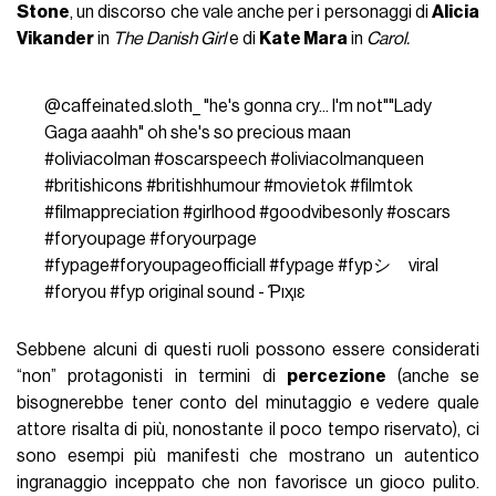
Stone
, un discorso che vale anche per i personaggi di
Alicia
Vikander
in
The Danish Girl
e di
Kate Mara
in
Carol.
@caffeinated.sloth_
"he's gonna cry... I'm not""Lady
Gaga aaahh" oh she's so precious maan
#oliviacolman
#oscarspeech
#oliviacolmanqueen
#britishicons
#britishhumour
#movietok
#filmtok
#filmappreciation
#girlhood
#goodvibesonly
#oscars
#foryoupage
#foryourpage
#fypage
#foryoupageofficiall
#fypage
#fypシ゚viral
#foryou
#fyp
original sound - Ƥıҳıɛ
Sebbene alcuni di questi ruoli possono essere considerati
“non” protagonisti in termini di
percezione
(anche se
bisognerebbe tener conto del minutaggio e vedere quale
attore risalta di più, nonostante il poco tempo riservato), ci
sono esempi più manifesti che mostrano un autentico
ingranaggio inceppato che non favorisce un gioco pulito.