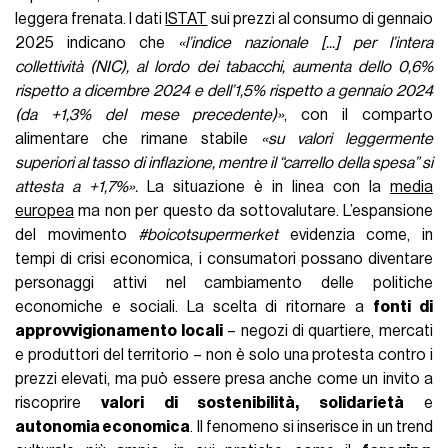
leggera frenata. I dati
ISTAT
sui prezzi al consumo di gennaio
2025 indicano che
«l’indice nazionale [...] per l’intera
collettività (NIC), al lordo dei tabacchi, aumenta dello 0,6%
rispetto a dicembre 2024 e dell’1,5% rispetto a gennaio 2024
(da +1,3% del mese precedente)»
, con il comparto
alimentare che rimane stabile
«su valori leggermente
superiori al tasso di inflazione, mentre il “carrello della spesa” si
attesta a +1,7%».
La situazione è in linea con la
media
europea
ma non per questo da sottovalutare. L’espansione
del movimento
#boicotsupermerket
evidenzia come, in
tempi di crisi economica, i consumatori possano diventare
personaggi attivi nel cambiamento delle politiche
economiche e sociali. La scelta di ritornare a
fonti di
approvvigionamento locali
– negozi di quartiere, mercati
e produttori del territorio – non è solo una protesta contro i
prezzi elevati, ma può essere presa anche come un invito a
riscoprire
valori di sostenibilità, solidarietà
e
autonomia economica
. Il fenomeno si inserisce in un trend