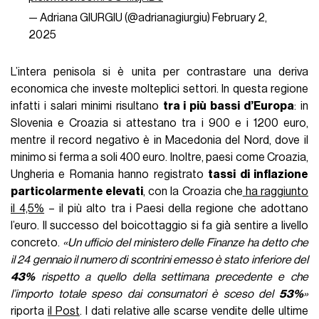
— Adriana GIURGIU (@adrianagiurgiu)
February 2,
2025
L’intera penisola si è unita per contrastare una deriva
economica che investe molteplici settori. In questa regione
infatti i salari minimi risultano
tra i più bassi d’Europa
: in
Slovenia e Croazia si attestano tra i 900 e i 1200 euro,
mentre il record negativo è in Macedonia del Nord, dove il
minimo si ferma a soli 400 euro. Inoltre, paesi come Croazia,
Ungheria e Romania hanno registrato
tassi di inflazione
particolarmente elevati
, con la Croazia che
ha raggiunto
il 4,5%
– il più alto tra i Paesi della regione che adottano
l’euro. Il successo del boicottaggio si fa già sentire a livello
concreto.
«Un ufficio del ministero delle Finanze ha detto che
il 24 gennaio il numero di scontrini emesso è stato inferiore del
43%
rispetto a quello della settimana precedente e che
l’importo totale speso dai consumatori è sceso del
53%
»
riporta
il Post
. I dati relative alle scarse vendite delle ultime