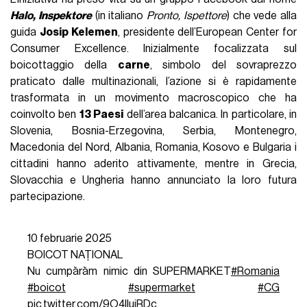
Halo, Inspektore
(in italiano
Pronto, Ispettore
) che vede alla
guida
Josip Kelemen
, presidente dell’European Center for
Consumer Excellence. Inizialmente focalizzata sul
boicottaggio della
carne
, simbolo del sovraprezzo
praticato dalle multinazionali, l’azione si è rapidamente
trasformata in un movimento macroscopico che ha
coinvolto ben
13 Paesi
dell’area balcanica. In particolare, in
Slovenia, Bosnia-Erzegovina, Serbia, Montenegro,
Macedonia del Nord, Albania, Romania, Kosovo e Bulgaria i
cittadini hanno aderito attivamente, mentre in Grecia,
Slovacchia e Ungheria hanno annunciato la loro futura
partecipazione.
10 februarie 2025
BOICOT NAȚIONAL
Nu cumpărăm nimic din SUPERMARKET
#Romania
#boicot
#supermarket
#CG
pic.twitter.com/9O4llujRDc