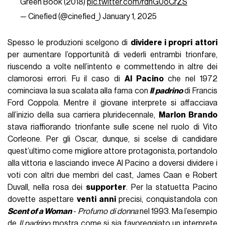
Green Book (2018)
pic.twitter.com/rdnG0oCrZS
— Cinefied (@cinefied_)
January 1, 2025
Spesso le produzioni scelgono di
dividere i propri attori
per aumentare l’opportunità di vederli entrambi trionfare,
riuscendo a volte nell’intento e commettendo in altre dei
clamorosi errori. Fu il caso di
Al Pacino
che nel 1972
cominciava la sua scalata alla fama con
Il padrino
di Francis
Ford Coppola. Mentre il giovane interprete si affacciava
all’inizio della sua carriera pluridecennale,
Marlon Brando
stava riaffiorando trionfante sulle scene nel ruolo di Vito
Corleone. Per gli Oscar, dunque, si scelse di candidare
quest’ultimo come migliore attore protagonista, portandolo
alla vittoria e lasciando invece Al Pacino a doversi dividere i
voti con altri due membri del cast, James Caan e Robert
Duvall, nella rosa dei
supporter
. Per la statuetta Pacino
dovette aspettare
venti anni
precisi, conquistandola con
Scent of a Woman
-
Profumo di donna
nel 1993. Ma l’esempio
de
Il padrino
mostra come si sia favoreggiato un interprete