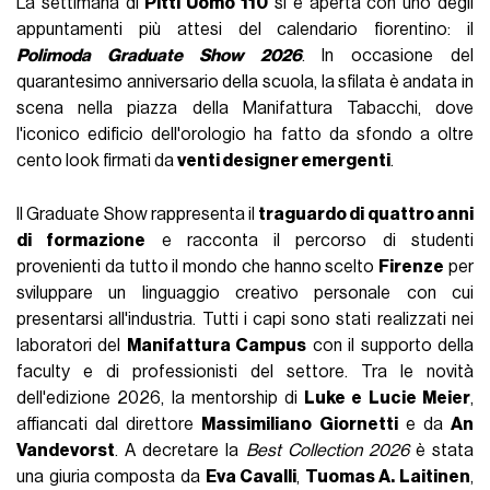
La settimana di
Pitti Uomo 110
si è aperta con uno degli
appuntamenti più attesi del calendario fiorentino: il
Polimoda Graduate Show 2026
. In occasione del
quarantesimo anniversario della scuola, la sfilata è andata in
scena nella piazza della Manifattura Tabacchi, dove
l'iconico edificio dell'orologio ha fatto da sfondo a oltre
cento look firmati da
venti designer emergenti
.
Il Graduate Show rappresenta il
traguardo di quattro anni
di formazione
e racconta il percorso di studenti
provenienti da tutto il mondo che hanno scelto
Firenze
per
sviluppare un linguaggio creativo personale con cui
presentarsi all'industria. Tutti i capi sono stati realizzati nei
laboratori del
Manifattura Campus
con il supporto della
faculty e di professionisti del settore. Tra le novità
dell'edizione 2026, la mentorship di
Luke e Lucie Meier
,
affiancati dal direttore
Massimiliano Giornetti
e da
An
Vandevorst
. A decretare la
Best Collection 2026
è stata
una giuria composta da
Eva Cavalli
,
Tuomas A. Laitinen
,