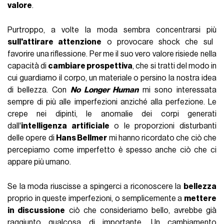
valore
.
Purtroppo, a volte la moda sembra concentrarsi più
sull'attirare attenzione
o provocare shock che sul
favorire una riflessione. Per me il suo vero valore risiede nella
capacità di
cambiare prospettiva
, che si tratti del modo in
cui guardiamo il corpo, un materiale o persino la nostra idea
di bellezza. Con
No Longer Human
mi sono interessata
sempre di più alle imperfezioni anziché alla perfezione. Le
crepe nei dipinti, le anomalie dei corpi generati
dall'
intelligenza artificiale
o le proporzioni disturbanti
delle opere di
Hans Bellmer
mi hanno ricordato che ciò che
percepiamo come imperfetto è spesso anche ciò che ci
appare più umano.
Se la moda riuscisse a spingerci a riconoscere la
bellezza
proprio in queste imperfezioni, o semplicemente a
mettere
in discussione
ciò che consideriamo bello, avrebbe già
raggiunto qualcosa di importante. Un cambiamento