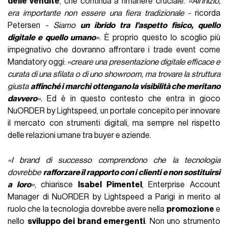
delle vendite
, che continua a rimanere cruciale.
«All’inizio,
era importante non essere una fiera tradizionale -
ricorda
Petersen
- Siamo
un ibrido tra l'aspetto fisico, quello
digitale e quello umano
»
. È proprio questo lo scoglio più
impegnativo che dovranno affrontare i trade event come
Mandatory oggi:
«creare una presentazione digitale efficace e
curata di una sfilata o di uno showroom, ma trovare la struttura
giusta
affinché i marchi ottengano la visibilità che meritano
davvero
».
Ed è in questo contesto che entra in gioco
NuORDER by Lightspeed, un portale concepito per innovare
il mercato con strumenti digitali, ma sempre nel rispetto
delle relazioni umane tra buyer e aziende.
«I brand di successo comprendono che la tecnologia
dovrebbe
rafforzare il rapporto con i clienti e non sostituirsi
a loro
»
, chiarisce
Isabel Pimentel
, Enterprise Account
Manager di NuORDER by Lightspeed a Parigi in merito al
ruolo che la tecnologia dovrebbe avere nella
promozione
e
nello
sviluppo dei brand emergenti
. Non uno strumento