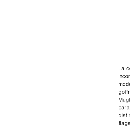
La c
incon
mode
goffr
Mugl
carat
disti
flag