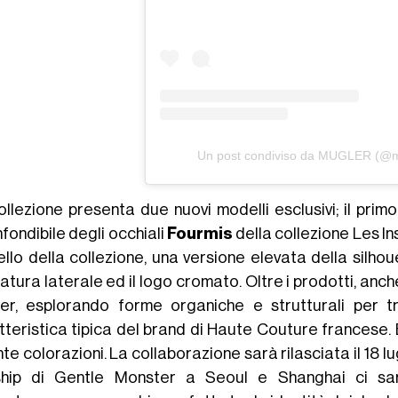
Un post condiviso da MUGLER (@mug
ollezione presenta due nuovi modelli esclusivi; il primo
fondibile degli occhiali
Fourmis
della collezione Les In
llo della collezione, una versione elevata della silho
atura laterale ed il logo cromato. Oltre i prodotti, anch
er, esplorando forme organiche e strutturali per
teristica tipica del brand di Haute Couture francese. E
nte colorazioni. La collaborazione sarà rilasciata il 18 lug
ship di Gentle Monster a Seoul e Shanghai ci s