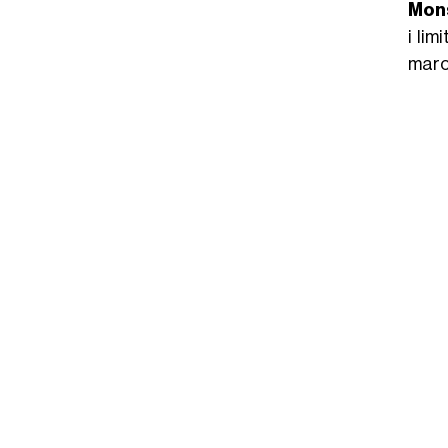
Mon
i lim
march