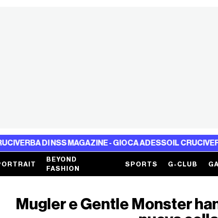
S MAGAZINE - GIOCA ADESSO
IL CRUCIVERBA DI NSS MAGA
BEYOND
PORTRAIT
SPORTS
G-CLUB
GA
FASHION
Mugler e Gentle Monster ha