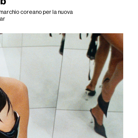
ab
o marchio coreano per la nuova
ear