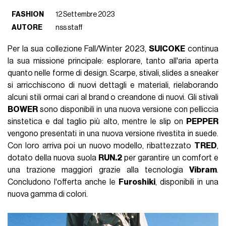
FASHION
12 Settembre 2023
AUTORE
nss staff
Per la sua collezione Fall/Winter 2023,
SUICOKE
continua
la sua missione principale: esplorare, tanto all'aria aperta
quanto nelle forme di design. Scarpe, stivali, slides a sneaker
si arricchiscono di nuovi dettagli e materiali, rielaborando
alcuni stili ormai cari al brand o creandone di nuovi. Gli stivali
BOWER
sono disponibili in una nuova versione con pelliccia
sinstetica e dal taglio più alto, mentre le slip on
PEPPER
vengono presentati in una nuova versione rivestita in suede.
Con loro arriva poi un nuovo modello, ribattezzato
TRED
,
dotato della nuova suola
RUN.2
per garantire un comfort e
una trazione maggiori grazie alla tecnologia
Vibram
.
Concludono l'offerta anche le
Furoshiki
, disponibili in una
nuova gamma di colori.