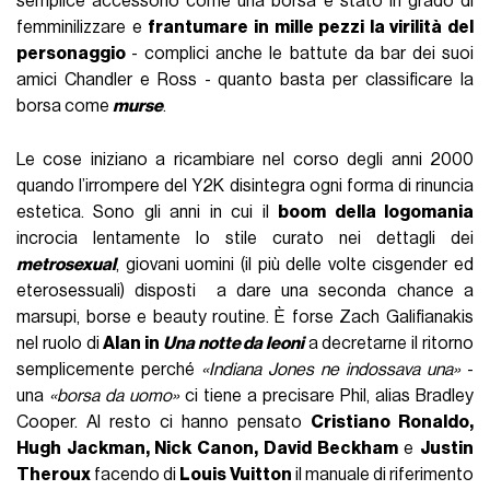
semplice accessorio come una borsa è stato in grado di
femminilizzare e
frantumare in mille pezzi la virilità del
personaggio
- complici anche le battute da bar dei suoi
amici Chandler e Ross - quanto basta per classificare la
borsa come
murse
.
Le cose iniziano a ricambiare nel corso degli anni 2000
quando l’irrompere del Y2K disintegra ogni forma di rinuncia
estetica. Sono gli anni in cui il
boom della logomania
incrocia lentamente lo stile curato nei dettagli dei
metrosexual
, giovani uomini (il più delle volte cisgender ed
eterosessuali) disposti a dare una seconda chance a
marsupi, borse e beauty routine. È forse Zach Galifianakis
nel ruolo di
Alan in
Una notte da leoni
a decretarne il ritorno
semplicemente perché
«Indiana Jones ne indossava una»
-
una
«borsa da uomo»
ci tiene a precisare Phil, alias Bradley
Cooper. Al resto ci hanno pensato
Cristiano Ronaldo,
Hugh Jackman, Nick Canon, David Beckham
e
Justin
Theroux
facendo di
Louis Vuitton
il manuale di riferimento