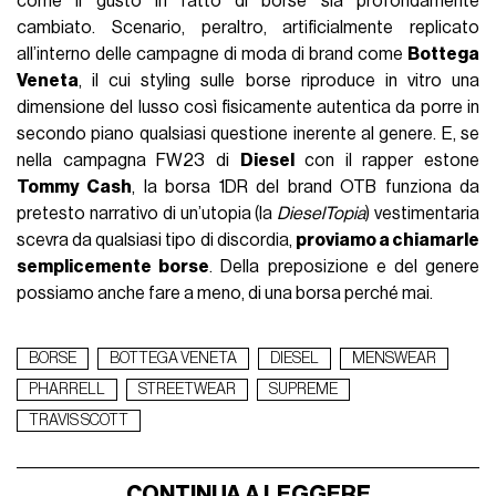
come il gusto in fatto di borse sia profondamente
cambiato. Scenario, peraltro, artificialmente replicato
all’interno delle campagne di moda di brand come
Bottega
Veneta
, il cui styling sulle borse riproduce in vitro una
dimensione del lusso così fisicamente autentica da porre in
secondo piano qualsiasi questione inerente al genere. E, se
nella campagna FW23 di
Diesel
con il rapper estone
Tommy Cash
, la borsa 1DR del brand OTB funziona da
pretesto narrativo di un’utopia (la
DieselTopia
) vestimentaria
scevra da qualsiasi tipo di discordia,
proviamo a chiamarle
semplicemente borse
. Della preposizione e del genere
possiamo anche fare a meno, di una borsa perché mai.
BORSE
BOTTEGA VENETA
DIESEL
MENSWEAR
PHARRELL
STREETWEAR
SUPREME
TRAVIS SCOTT
CONTINUA A LEGGERE