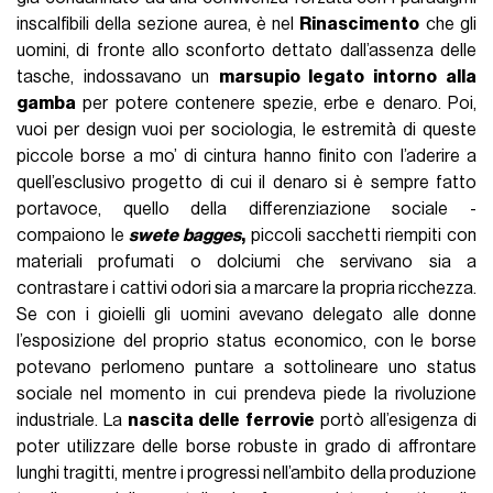
inscalfibili della sezione aurea, è nel
Rinascimento
che gli
uomini, di fronte allo sconforto dettato dall’assenza delle
tasche, indossavano un
marsupio legato intorno alla
gamba
per potere contenere spezie, erbe e denaro. Poi,
vuoi per design vuoi per sociologia, le estremità di queste
piccole borse a mo’ di cintura hanno finito con l’aderire a
quell’esclusivo progetto di cui il denaro si è sempre fatto
portavoce, quello della differenziazione sociale -
compaiono le
swete bagges
,
piccoli sacchetti riempiti con
materiali profumati o dolciumi che servivano sia a
contrastare i cattivi odori sia a marcare la propria ricchezza.
Se con i gioielli gli uomini avevano delegato alle donne
l’esposizione del proprio status economico, con le borse
potevano perlomeno puntare a sottolineare uno status
sociale nel momento in cui prendeva piede la rivoluzione
industriale. La
nascita delle ferrovie
portò all’esigenza di
poter utilizzare delle borse robuste in grado di affrontare
lunghi tragitti, mentre i progressi nell’ambito della produzione