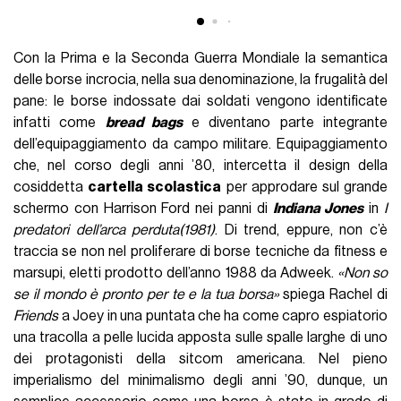
Con la Prima e la Seconda Guerra Mondiale la semantica
delle borse incrocia, nella sua denominazione, la frugalità del
pane: le borse indossate dai soldati vengono identificate
infatti come
bread bags
e diventano parte integrante
dell’equipaggiamento da campo militare. Equipaggiamento
che, nel corso degli anni ’80, intercetta il design della
cosiddetta
cartella scolastica
per approdare sul grande
schermo con Harrison Ford nei panni di
Indiana Jones
in
I
predatori dell’arca perduta(1981)
. Di trend, eppure, non c’è
traccia se non nel proliferare di borse tecniche da fitness e
marsupi, eletti prodotto dell’anno 1988 da Adweek.
«Non so
se il mondo è pronto per te e la tua borsa»
spiega Rachel di
Friends
a Joey in una puntata che ha come capro espiatorio
una tracolla a pelle lucida apposta sulle spalle larghe di uno
dei protagonisti della sitcom americana. Nel pieno
imperialismo del minimalismo degli anni ’90, dunque, un