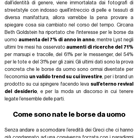
dall’identità di genere, viene immortalata dai fotografi di
streetstyle con indosso quell’intreccio di pelle e tessuti di
diversa manifattura, allora varrebbe la pena provare a
spiegare cosa sia cambiato nel corso del tempo. Circana
Beth Goldstein ha riportato che l'interesse per le borse da
uomo
aumenta del 7% di anno in anno
, mentre Lyst negli
ultimi tre mesi ha osservato
aumenti di ricerche del 71%
per marsupi e tracolle, del 61% per le messenger, del 54%
per le tote e del 31% per gli zaini. Gli ultimi dati sono la prova
concreta che le borse da uomo sono ormai diventate per
l’economia
un valido trend su cui investire
, per i brand un
prodotto su cui spingere facendo leva
sull’eterno revival
del desiderio
, e per la moda un discorso in cui tenere
legate l’ensemble delle parti.
Come sono nate le borse da uomo
Senza andare a scomodare l’eredità dei Greci che ci hanno
già condannato ad una convivenza forzata con i paradigmi