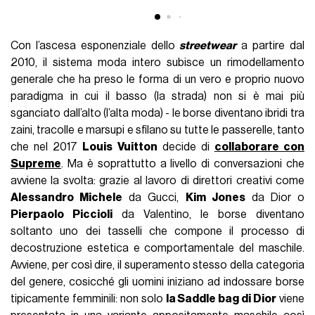
Con l’ascesa esponenziale dello
streetwear
a partire dal
2010, il sistema moda intero subisce un rimodellamento
generale che ha preso le forma di un vero e proprio nuovo
paradigma in cui il basso (la strada) non si è mai più
sganciato dall’alto (l’alta moda) - le borse diventano ibridi tra
zaini, tracolle e marsupi e sfilano su tutte le passerelle, tanto
che nel 2017
Louis Vuitton
decide di
collaborare con
Supreme
. Ma è soprattutto a livello di conversazioni che
avviene la svolta: grazie al lavoro di direttori creativi come
Alessandro Michele
da Gucci,
Kim Jones
da Dior o
Pierpaolo Piccioli
da Valentino, le borse diventano
soltanto uno dei tasselli che compone il processo di
decostruzione estetica e comportamentale del maschile.
Avviene, per così dire, il superamento stesso della categoria
del genere, cosicché gli uomini iniziano ad indossare borse
tipicamente femminili: non solo
la Saddle bag di Dior
viene