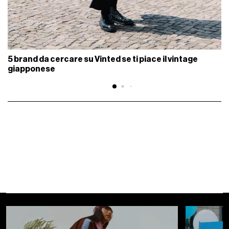
5 brand da cercare su Vinted se ti piace il vintage
giapponese