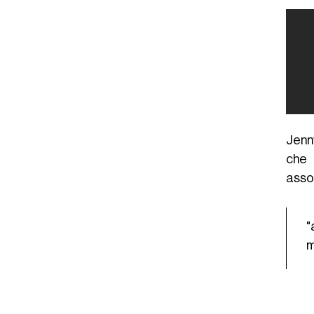
Jenn
che 
asso
"
m