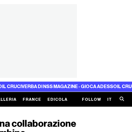
IVERBA DI NSS MAGAZINE - GIOCA ADESSO
IL CRUCIVERBA 
LLERIA
FRANCE
EDICOLA
FOLLOW
IT
una collaborazione