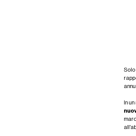
Solo
rapp
annu
In un
nuov
marc
all'