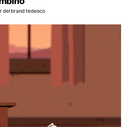
ambino
or del brand tedesco